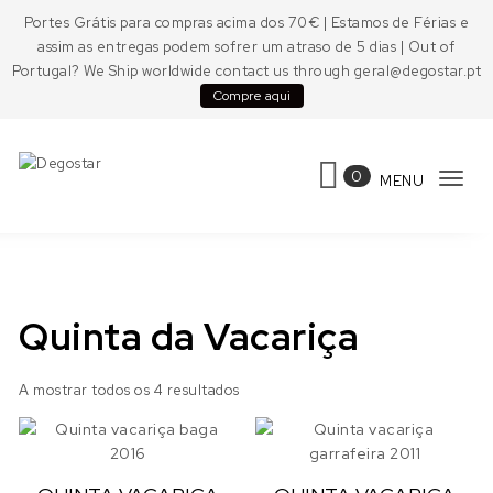
Skip to content
Portes Grátis para compras acima dos 70€ | Estamos de Férias e
assim as entregas podem sofrer um atraso de 5 dias | Out of
Portugal? We Ship worldwide contact us through geral@degostar.pt
Compre aqui
0
MENU
Tog
Degostar
navi
Quinta da Vacariça
A mostrar todos os 4 resultados