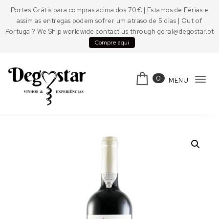
Skip to content
Portes Grátis para compras acima dos 70€ | Estamos de Férias e
assim as entregas podem sofrer um atraso de 5 dias | Out of
Portugal? We Ship worldwide contact us through geral@degostar.pt
Compre aqui
0
MENU
Tog
navi
Degostar