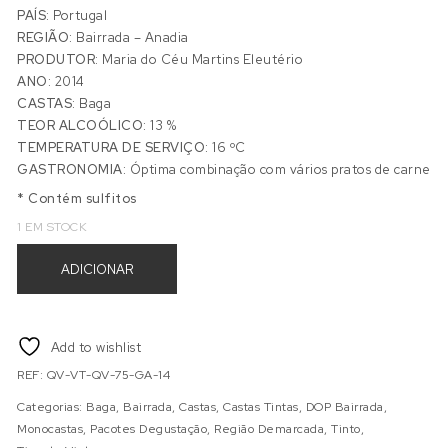
PAÍS:
Portugal
REGIÃO:
Bairrada – Anadia
PRODUTOR:
Maria do Céu Martins Eleutério
ANO:
2014
CASTAS:
Baga
TEOR ALCOÓLICO:
13 %
TEMPERATURA DE SERVIÇO:
16 ºC
GASTRONOMIA:
Óptima combinação com vários pratos de carne
* Contém sulfitos
1 EM STOCK
Quantidade de QUINTA VACARIÇA GARRAFEIRA 2014
ADICIONAR
Add to wishlist
REF:
QV-VT-QV-75-GA-14
Categorias:
Baga
,
Bairrada
,
Castas
,
Castas Tintas
,
DOP Bairrada
,
Monocastas
,
Pacotes Degustação
,
Região Demarcada
,
Tinto
,