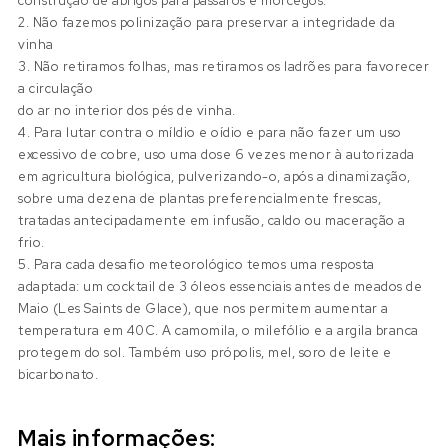
construção de abrigos para pássaros e morcegos.
2. Não fazemos polinização para preservar a integridade da
vinha
3. Não retiramos folhas, mas retiramos os ladrões para favorecer
a circulação
do ar no interior dos pés de vinha.
4. Para lutar contra o míldio e oídio e para não fazer um uso
excessivo de cobre, uso uma dose 6 vezes menor à autorizada
em agricultura biológica, pulverizando-o, após a dinamização,
sobre uma dezena de plantas preferencialmente frescas,
tratadas antecipadamente em infusão, caldo ou maceração a
frio.
5. Para cada desafio meteorológico temos uma resposta
adaptada: um cocktail de 3 óleos essenciais antes de meados de
Maio (Les Saints de Glace), que nos permitem aumentar a
temperatura em 40C. A camomila, o milefólio e a argila branca
protegem do sol. Também uso própolis, mel, soro de leite e
bicarbonato.
Mais informações: