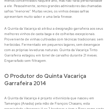
menos concentrados naquele ano, mas não falta personalidade
a ele. Pessoalmente, somos grandes admiradores das chamadas
safras “menores”. Muitas vezes, os vinhos dessas safras
apresentam muito sabor e uma bela finesse.
A Quinta da Vacariça só atribui a designação garrafeira aos seus
melhores vinhos de casta baga e de colheitas excepcionais.
Proveniente de vinhas cultivadas com técnicas tradicionais: sem
herbicidas. Fermentado em pequenos lagares, sem desengace
com as próprias leveduras naturais. Quinta da Vacariça Tinto
Garrafeira estagiou em tonel de carvalho durante 21 meses.
Engarrafado sem filtragem.
O Produtor do Quinta Vacariça
Garrafeira 2014
A Quinta da Vacariça é projeto vitivinícola que nasceu em
Tamengos (Anadia) pela mão de François Chasans, esta
propriedade ultrapassa já os 2 hectares e tem a Baga como casta