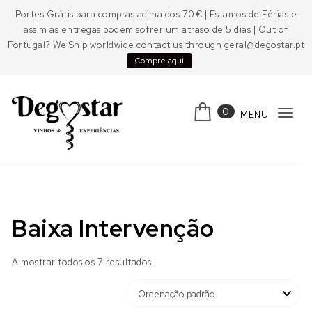
Skip to content
Portes Grátis para compras acima dos 70€ | Estamos de Férias e
assim as entregas podem sofrer um atraso de 5 dias | Out of
Portugal? We Ship worldwide contact us through geral@degostar.pt
Compre aqui
0
MENU
Tog
navi
Degostar
Baixa Intervenção
A mostrar todos os 7 resultados