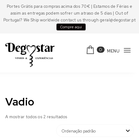
Skip to content
Portes Grátis para compras acima dos 70€ | Estamos de Férias e
assim as entregas podem sofrer um atraso de 5 dias | Out of
Portugal? We Ship worldwide contact us through geral@degostar.pt
Compre aqui
0
MENU
Tog
navi
Degostar
Vadio
A mostrar todos os 2 resultados