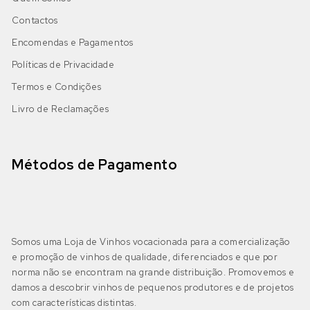
Bastardo
Bastardo Branco
(0)
Contactos
IGP Alentejano
(0)
Cabernet Sauvignon
Encomendas e Pagamentos
Bical
(2)
Políticas de Privacidade
Castelão
Boal
(0)
Termos e Condições
Algarve
(0)
Livro de Reclamações
DOP Lagoa
(0)
Galego
Castelão Branco
(0)
DOP Lagos
(0)
Jaen
Cerceal Branco
(0)
Métodos de Pagamento
DOP Portimão
(0)
Malbec
Cercial
(2)
DOP Tavira
(0)
Merlot
Chardonnay
(0)
Somos uma Loja de Vinhos vocacionada para a comercialização
e promoção de vinhos de qualidade, diferenciados e que por
IGP Algarve
(0)
Moscatel Galego Tinto
Códega do Larinho
(0)
norma não se encontram na grande distribuição. Promovemos e
damos a descobrir vinhos de pequenos produtores e de projetos
Negra Mole
com características distintas.
Encruzado
(0)
Bairrada
(2)