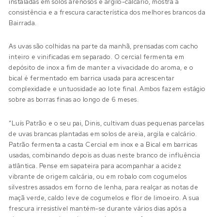
instaladas em solos arenosos e argilo-calcário, mostra a
consistência e a frescura característica dos melhores brancos da
Bairrada.
As uvas são colhidas na parte da manhã, prensadas com cacho
inteiro e vinificadas em separado. O cercial fermenta em
depósito de inox a fim de manter a vivacidade do aroma, e o
bical é fermentado em barrica usada para acrescentar
complexidade e untuosidade ao lote final. Ambos fazem estágio
sobre as borras finas ao longo de 6 meses.
“Luís Patrão e o seu pai, Dinis, cultivam duas pequenas parcelas
de uvas brancas plantadas em solos de areia, argila e calcário.
Patrão fermenta a casta Cercial em inox e a Bical em barricas
usadas, combinando depois as duas neste branco de influência
atlântica. Pense em sapateira para acompanhar a acidez
vibrante de origem calcária, ou em robalo com cogumelos
silvestres assados em forno de lenha, para realçar as notas de
maçã verde, caldo leve de cogumelos e flor de limoeiro. A sua
frescura irresistível mantém-se durante vários dias após a