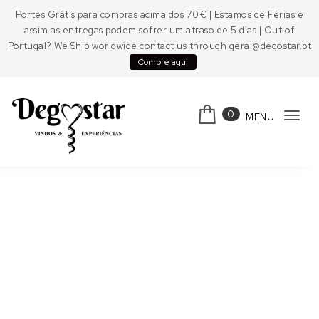
Skip to content
Portes Grátis para compras acima dos 70€ | Estamos de Férias e
assim as entregas podem sofrer um atraso de 5 dias | Out of
Portugal? We Ship worldwide contact us through geral@degostar.pt
Compre aqui
0
MENU
Tog
navi
Degostar