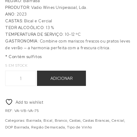
REGIÃO:
Bairrada
PRODUTOR:
Vadio Wines Unipessoal, Lda.
ANO:
2023
CASTAS:
Bical e Cercial
TEOR ALCOÓLICO:
13 %
TEMPERATURA DE SERVIÇO:
10-12 ºC
GASTRONOMIA:
Combine com mariscos frescos ou pratos leves
de verão — a harmonia perfeita com a frescura cítrica.
* Contém sulfitos
5 EM STOCK
Quantidade de VADIO BRANCO 2023
ADICIONAR
Add to wishlist
REF:
VA-VB-VA-75
Categorias:
Bairrada
,
Bical
,
Branco
,
Castas
,
Castas Brancas
,
Cercial
,
DOP Bairrada
,
Região Demarcada
,
Tipo de Vinho