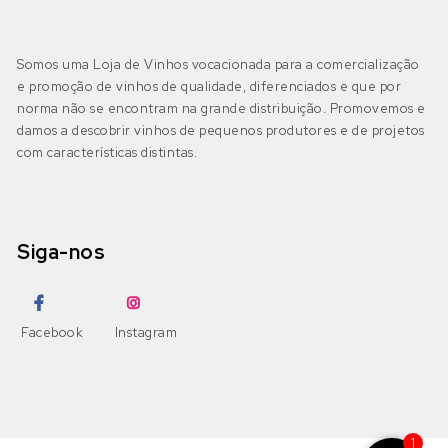
DOP Bairrada
(2)
Petit Verdot
Fernão Pires
(0)
Somos uma Loja de Vinhos vocacionada para a comercialização
IGP Beira Atlântico
(0)
e promoção de vinhos de qualidade, diferenciados e que por
Pinot Grigio
Gouveio
(0)
norma não se encontram na grande distribuição. Promovemos e
damos a descobrir vinhos de pequenos produtores e de projetos
Pinot Noir
com características distintas.
Jampal
(0)
Beira Interior
(0)
DOP Beira Interior
(0)
Ramisco
Loureiro
(0)
IGP Terras da Beira
(0)
Siga-nos
Rufete
Malvasia
(0)
Sousão
Malvasia Fina
(0)
Dão
(0)
Facebook
Instagram
DOP Dão
(0)
Syrah
Maria Gomes
(0)
DOP Lafões
(0)
Tannat
Moscatel Galego Branco
(0)
1