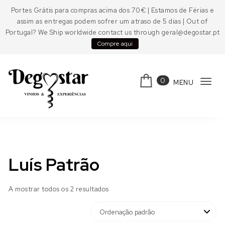
Skip to content
Portes Grátis para compras acima dos 70€ | Estamos de Férias e
assim as entregas podem sofrer um atraso de 5 dias | Out of
Portugal? We Ship worldwide contact us through geral@degostar.pt
Compre aqui
0
MENU
Tog
navi
Degostar
Luís Patrão
A mostrar todos os 2 resultados