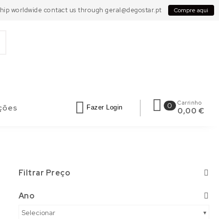
 Ship worldwide contact us through geral@degostar.pt
Compre aqui
Carrinho
0
ções
Fazer Login
0,00 €
Filtrar Preço
Ano
Selecionar