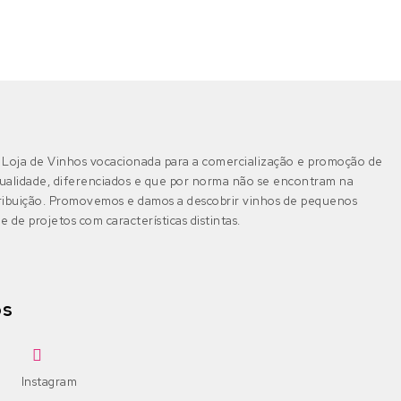
IGP Alentejano
(0)
Cabernet Sauvignon
Bical
(0)
Castelão
Boal
(0)
Algarve
(0)
DOP Lagoa
(0)
Galego
Castelão Branco
(0)
Loja de Vinhos vocacionada para a comercialização e promoção de
DOP Lagos
(0)
Jaen
Cerceal Branco
(0)
ualidade, diferenciados e que por norma não se encontram na
tribuição. Promovemos e damos a descobrir vinhos de pequenos
DOP Portimão
(0)
Malbec
e de projetos com características distintas.
Cercial
(0)
DOP Tavira
(0)
Merlot
Chardonnay
(2)
os
IGP Algarve
(0)
Moscatel Galego Tinto
Códega do Larinho
(0)
Negra Mole
Encruzado
(0)
Bairrada
(0)
Instagram