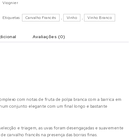
Viognier
Etiquetas:
Carvalho Francês
,
Vinho
,
Vinho Branco
icional
Avaliações (0)
omplexo com notas de fruta de polpa branca com a barrica em
o num conjunto elegante com um final longo e bastante
s selecção e triagem, as uvas foram desengaçadas e suavemente
de carvalho francês na presença das borras finas.