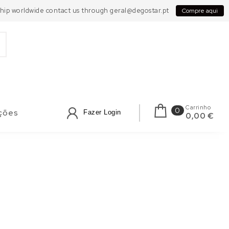
 Ship worldwide contact us through geral@degostar.pt
Compre aqui
Carrinho
0
ções
Fazer Login
0,00 €