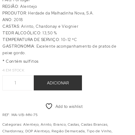
REGIÃO:
Alentejo
PRODUTOR:
Herdade da Malhadinha Nova, S.A.
ANO:
2018
CASTAS:
Arinto, Chardonay e Viognier
TEOR ALCOÓLICO:
13,50 %
TEMPERATURA DE SERVIÇO:
10-12 ºC
GASTRONOMIA:
Excelente acompanhamento de pratos de
peixe gordo.
* Contém sulfitos
4 EM STOCK
Quantidade de MALHADINHA BRANCO 0,75L
ADICIONAR
Add to wishlist
REF:
MA-VB-MN-75
Categorias:
Alentejo
,
Arinto
,
Branco
,
Castas
,
Castas Brancas
,
Chardonnay
,
DOP Alentejo
,
Região Demarcada
,
Tipo de Vinho
,