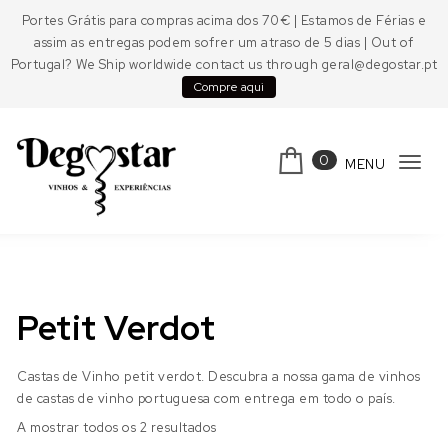
Skip to content
Portes Grátis para compras acima dos 70€ | Estamos de Férias e
assim as entregas podem sofrer um atraso de 5 dias | Out of
Portugal? We Ship worldwide contact us through geral@degostar.pt
Compre aqui
0
MENU
Tog
navi
Degostar
Petit Verdot
Castas de Vinho petit verdot. Descubra a nossa gama de vinhos
de castas de vinho portuguesa com entrega em todo o país.
A mostrar todos os 2 resultados