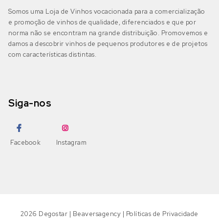
Merlot
Chardonnay
(0)
Somos uma Loja de Vinhos vocacionada para a comercialização
e promoção de vinhos de qualidade, diferenciados e que por
IGP Algarve
(0)
Moscatel Galego Tinto
Códega do Larinho
(0)
norma não se encontram na grande distribuição. Promovemos e
damos a descobrir vinhos de pequenos produtores e de projetos
Negra Mole
com características distintas.
Encruzado
(0)
Bairrada
(0)
DOP Bairrada
(0)
Petit Verdot
Fernão Pires
(0)
Siga-nos
IGP Beira Atlântico
(0)
Pinot Grigio
Gouveio
(0)
Pinot Noir
Jampal
(0)
Beira Interior
(0)
Facebook
Instagram
DOP Beira Interior
(0)
Ramisco
Loureiro
(0)
IGP Terras da Beira
(0)
Rufete
Malvasia
(0)
Sousão
Malvasia Fina
(0)
2026
Degostar
|
Beaversagency
|
Políticas de Privacidade
Dão
(0)