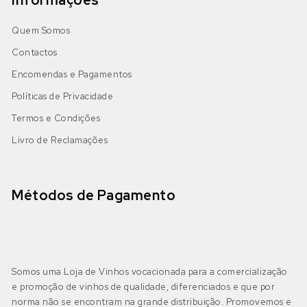
Azal
(0)
Alentejo
(0)
Quem Somos
DOP Alentejo
(0)
Bastardo
Bastardo Branco
(0)
Contactos
IGP Alentejano
(0)
Cabernet Sauvignon
Encomendas e Pagamentos
Bical
(0)
Políticas de Privacidade
Castelão
Boal
(0)
Termos e Condições
Algarve
(0)
Livro de Reclamações
DOP Lagoa
(0)
Galego
Castelão Branco
(0)
DOP Lagos
(0)
Jaen
Cerceal Branco
(0)
Métodos de Pagamento
DOP Portimão
(0)
Malbec
Cercial
(0)
DOP Tavira
(0)
Merlot
Chardonnay
(1)
Somos uma Loja de Vinhos vocacionada para a comercialização
e promoção de vinhos de qualidade, diferenciados e que por
IGP Algarve
(0)
Moscatel Galego Tinto
Códega do Larinho
(0)
norma não se encontram na grande distribuição. Promovemos e