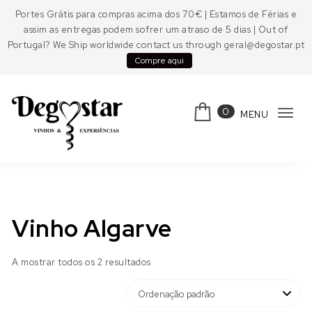
Skip to content
Portes Grátis para compras acima dos 70€ | Estamos de Férias e
assim as entregas podem sofrer um atraso de 5 dias | Out of
Portugal? We Ship worldwide contact us through geral@degostar.pt
Compre aqui
0
MENU
Tog
navi
Degostar
Vinho Algarve
A mostrar todos os 2 resultados