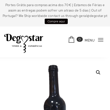
Skip to content
Portes Grátis para compras acima dos 70€ | Estamos de Férias e
assim as entregas podem sofrer um atraso de 5 dias | Out of
Portugal? We Ship worldwide contact us through geral@degostar.pt
Compre aqui
0
MENU
Tog
navi
Degostar