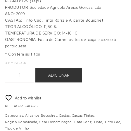
REGIÃO:
IVV (Tejo)
PRODUTOR:
Sociedade Agrícola Areias Gordas, Lda.
ANO:
2019
CASTAS:
Tinto Cão, Tinta Roriz e Alicante Bouschet
TEOR ALCOÓLICO:
11,50 %
TEMPERATURA DE SERVIÇO:
14-16 ºC
GASTRONOMIA:
Posta de Carne, pratos de caça e cozido à
portuguesa
* Contém sulfitos
3 EM STOCK
Quantidade de AREIAS GORDAS TINTO 2019
ADICIONAR
Add to wishlist
REF:
AG-VT-AG-75
Categorias:
Alicante Bouschet
,
Castas
,
Castas Tintas
,
Região Demarcada
,
Sem Denominação
,
Tinta Roriz
,
Tinto
,
Tinto Cão
,
Tipo de Vinho