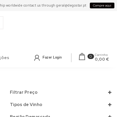
 Ship worldwide contact us through geral@degostar.pt
Compre aqui
Carrinho
0
ções
Fazer Login
0,00 €
Filtrar Preço
Tipos de Vinho
Branco
(3)
Região Demarcada