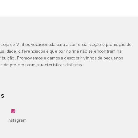
Pinot Noir
Jampal
(0)
Beira Interior
(0)
DOP Beira Interior
(0)
Ramisco
Loureiro
(0)
IGP Terras da Beira
(0)
Rufete
Loja de Vinhos vocacionada para a comercialização e promoção de
Malvasia
(0)
ualidade, diferenciados e que por norma não se encontram na
tribuição. Promovemos e damos a descobrir vinhos de pequenos
Sousão
Malvasia Fina
(0)
Dão
e de projetos com características distintas.
(0)
DOP Dão
(0)
Syrah
Maria Gomes
(0)
DOP Lafões
(0)
Tannat
os
Moscatel Galego Branco
(0)
IGP Terras do Dão
(0)
Tinta Amarela
Moscatel Graúdo
(0)
Instagram
Tinta Barroca
rabigato
(0)
Douro
(0)