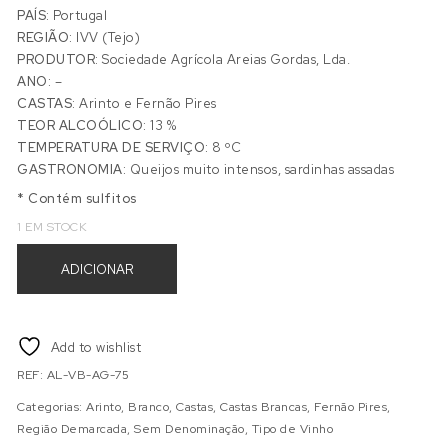
PAÍS:
Portugal
REGIÃO:
IVV (Tejo)
PRODUTOR:
Sociedade Agrícola Areias Gordas, Lda.
ANO:
–
CASTAS:
Arinto e Fernão Pires
TEOR ALCOÓLICO:
13 %
TEMPERATURA DE SERVIÇO:
8 ºC
GASTRONOMIA:
Queijos muito intensos, sardinhas assadas
* Contém sulfitos
1 EM STOCK
Quantidade de AREIAS GORDAS ALBOROQUE BRANCO
ADICIONAR
Add to wishlist
REF:
AL-VB-AG-75
Categorias:
Arinto
,
Branco
,
Castas
,
Castas Brancas
,
Fernão Pires
,
Região Demarcada
,
Sem Denominação
,
Tipo de Vinho