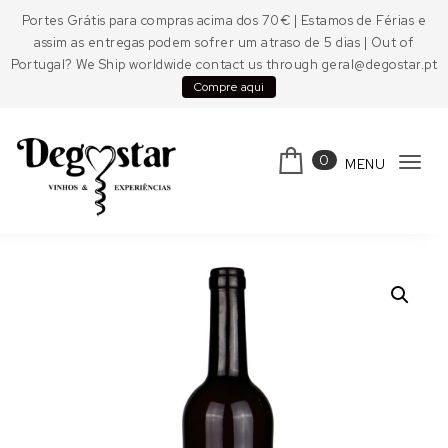
Skip to content
Portes Grátis para compras acima dos 70€ | Estamos de Férias e
assim as entregas podem sofrer um atraso de 5 dias | Out of
Portugal? We Ship worldwide contact us through geral@degostar.pt
Compre aqui
0
MENU
Tog
navi
Degostar