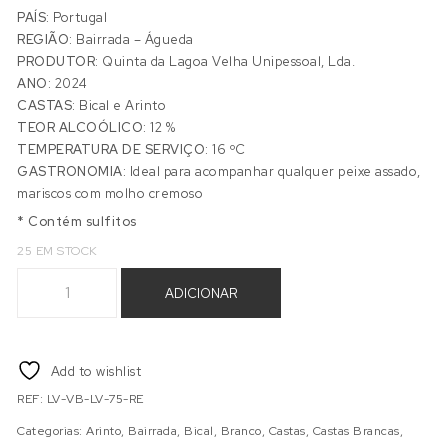
PAÍS:
Portugal
REGIÃO:
Bairrada – Águeda
PRODUTOR:
Quinta da Lagoa Velha Unipessoal, Lda.
ANO:
2024
CASTAS:
Bical e Arinto
TEOR ALCOÓLICO:
12 %
TEMPERATURA DE SERVIÇO:
16 ºC
GASTRONOMIA:
Ideal para acompanhar qualquer peixe assado,
mariscos com molho cremoso
* Contém sulfitos
25 EM STOCK
Quantidade de QUINTA LAGOA VELHA RESERVA BRANCO
ADICIONAR
Add to wishlist
REF:
LV-VB-LV-75-RE
Categorias:
Arinto
,
Bairrada
,
Bical
,
Branco
,
Castas
,
Castas Brancas
,