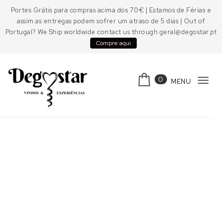
Skip to content
Portes Grátis para compras acima dos 70€ | Estamos de Férias e
assim as entregas podem sofrer um atraso de 5 dias | Out of
Portugal? We Ship worldwide contact us through geral@degostar.pt
Compre aqui
0
MENU
Tog
navi
Degostar