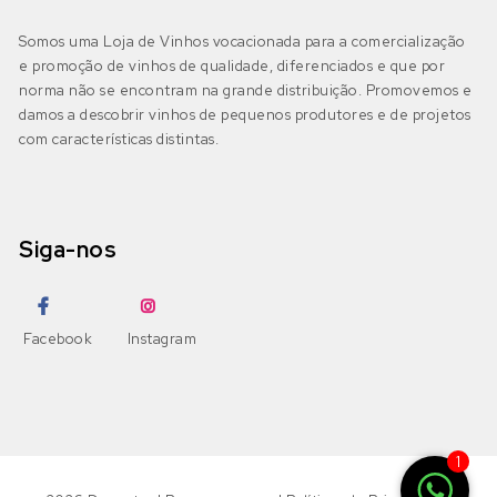
DOP Bairrada
(0)
Petit Verdot
Fernão Pires
(0)
Somos uma Loja de Vinhos vocacionada para a comercialização
IGP Beira Atlântico
(0)
e promoção de vinhos de qualidade, diferenciados e que por
Pinot Grigio
Gouveio
(0)
norma não se encontram na grande distribuição. Promovemos e
damos a descobrir vinhos de pequenos produtores e de projetos
Pinot Noir
com características distintas.
Jampal
(0)
Beira Interior
(0)
DOP Beira Interior
(0)
Ramisco
Loureiro
(0)
IGP Terras da Beira
(0)
Siga-nos
Rufete
Malvasia
(2)
Sousão
Malvasia Fina
(0)
Dão
(0)
Facebook
Instagram
DOP Dão
(0)
Syrah
Maria Gomes
(0)
DOP Lafões
(0)
Tannat
Moscatel Galego Branco
(0)
1
IGP Terras do Dão
(0)
Tinta Amarela
Moscatel Graúdo
(0)