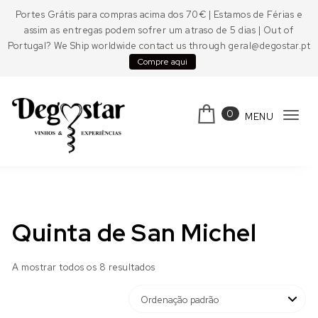
Skip to content
Portes Grátis para compras acima dos 70€ | Estamos de Férias e
assim as entregas podem sofrer um atraso de 5 dias | Out of
Portugal? We Ship worldwide contact us through geral@degostar.pt
Compre aqui
0
MENU
Tog
navi
Degostar
Quinta de San Michel
A mostrar todos os 8 resultados