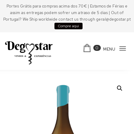
Skip to content
Portes Grátis para compras acima dos 70€ | Estamos de Férias e
assim as entregas podem sofrer um atraso de 5 dias | Out of
Portugal? We Ship worldwide contact us through geral@degostar.pt
Compre aqui
0
MENU
Tog
navi
Degostar