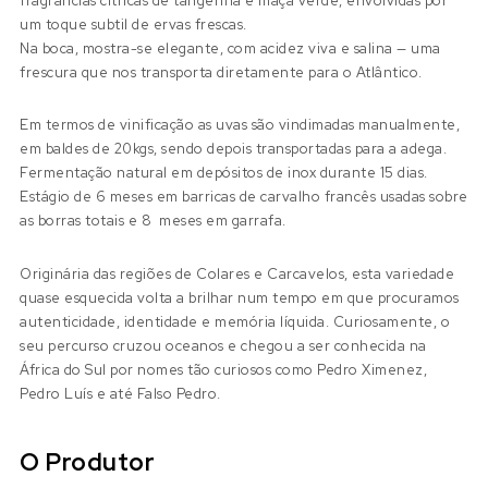
fragrâncias cítricas de tangerina e maçã verde, envolvidas por
um toque subtil de ervas frescas.
Na boca, mostra-se elegante, com acidez viva e salina — uma
frescura que nos transporta diretamente para o Atlântico.
Em termos de vinificação as uvas são vindimadas manualmente,
em baldes de 20kgs, sendo depois transportadas para a adega.
Fermentação natural em depósitos de inox durante 15 dias.
Estágio de 6 meses em barricas de carvalho francês usadas sobre
as borras totais e 8 meses em garrafa.
Originária das regiões de Colares e Carcavelos, esta variedade
quase esquecida volta a brilhar num tempo em que procuramos
autenticidade, identidade e memória líquida. Curiosamente, o
seu percurso cruzou oceanos e chegou a ser conhecida na
África do Sul por nomes tão curiosos como Pedro Ximenez,
Pedro Luís e até Falso Pedro.
O Produtor