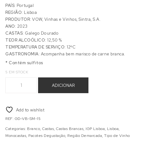
PAÍS:
Portugal
REGIÃO:
Lisboa
PRODUTOR:
VOW, Vinhas e Vinhos, Sintra, S.A.
ANO:
2023
CASTAS:
Galego Dourado
TEOR ALCOÓLICO:
12,50 %
TEMPERATURA DE SERVIÇO:
12ºC
GASTRONOMIA:
Acompanha bem marisco de carne branca.
* Contém sulfitos
5 EM STOCK
Quantidade de QUINTA SAN GALEGO DOURADO MAGNUM 2
ADICIONAR
Add to wishlist
REF:
GD-VB-SM-15
Categorias:
Branco
,
Castas
,
Castas Brancas
,
IGP Lisboa
,
Lisboa
,
Monocastas
,
Pacotes Degustação
,
Região Demarcada
,
Tipo de Vinho