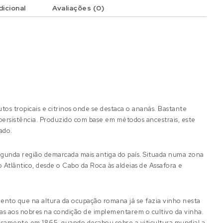
icional
Avaliações (0)
os tropicais e citrinos onde se destaca o ananás. Bastante
 persistência. Produzido com base em métodos ancestrais, este
ado.
egunda região demarcada mais antiga do país. Situada numa zona
o Atlântico, desde o Cabo da Roca às aldeias de Assafora e
ento que na altura da ocupação romana já se fazia vinho nesta
rras aos nobres na condição de implementarem o cultivo da vinha.
ecisamente em 1865, quando desabou sobre a viticultura mundial a