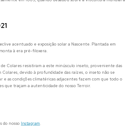
021
eclive acentuado e exposição solar a Nascente. Plantada em
monta à era pré-filoxera.
 de Colares resistiram a este minúsculo inseto, proveniente das
 Colares, devido à profundidade das raízes, o inseto não se
r e as condições climatéricas adjacentes fazem com que todo o
res que traçam a autenticidade do nosso Terroir.
és do nosso
Instagram
.