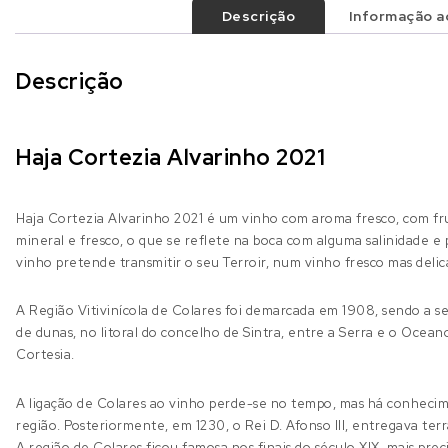
Descrição
Informação ad
Descrição
Haja Cortezia Alvarinho 2021
Haja Cortezia Alvarinho 2021 é um vinho com aroma fresco, com frut
mineral e fresco, o que se reflete na boca com alguma salinidade e
vinho pretende transmitir o seu Terroir, num vinho fresco mas delic
A Região Vitivinícola de Colares foi demarcada em 1908, sendo a s
de dunas, no litoral do concelho de Sintra, entre a Serra e o Ocean
Cortesia.
A ligação de Colares ao vinho perde-se no tempo, mas há conhecim
região. Posteriormente, em 1230, o Rei D. Afonso III, entregava te
A região de Colares ficou famosa nos finais do século XIX, mais pr