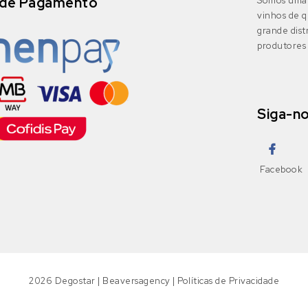
de Pagamento
Somos uma 
vinhos de q
grande dis
produtores 
Siga-n
Facebook
2026
Degostar
|
Beaversagency
|
Políticas de Privacidade