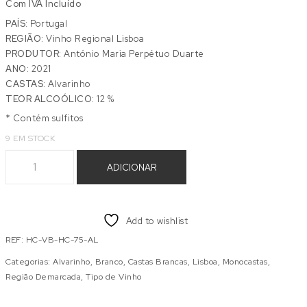
Com IVA Incluído
PAÍS:
Portugal
REGIÃO:
Vinho Regional Lisboa
PRODUTOR:
António Maria Perpétuo Duarte
ANO:
2021
CASTAS:
Alvarinho
TEOR ALCOÓLICO:
12 %
* Contém sulfitos
9 EM STOCK
Quantidade de HAJA CORTEZIA ALVARINHO 2021
ADICIONAR
Add to wishlist
REF:
HC-VB-HC-75-AL
Categorias:
Alvarinho
,
Branco
,
Castas Brancas
,
Lisboa
,
Monocastas
,
Região Demarcada
,
Tipo de Vinho