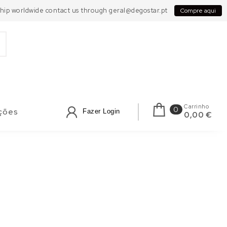
 Ship worldwide contact us through geral@degostar.pt
Compre aqui
Carrinho
0
ções
Fazer Login
0,00 €