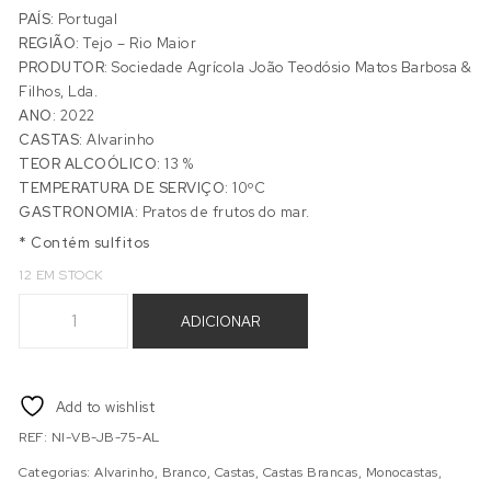
PAÍS:
Portugal
REGIÃO:
Tejo – Rio Maior
PRODUTOR:
Sociedade Agrícola João Teodósio Matos Barbosa &
Filhos, Lda.
ANO:
2022
CASTAS:
Alvarinho
TEOR ALCOÓLICO:
13 %
TEMPERATURA DE SERVIÇO:
10ºC
GASTRONOMIA:
Pratos de frutos do mar.
* Contém sulfitos
12 EM STOCK
Quantidade de NINFA ALVARINHO BRANCO 2022
ADICIONAR
Add to wishlist
REF:
NI-VB-JB-75-AL
Categorias:
Alvarinho
,
Branco
,
Castas
,
Castas Brancas
,
Monocastas
,