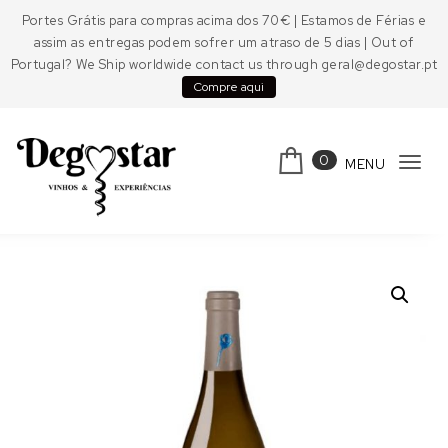
Skip to content
Portes Grátis para compras acima dos 70€ | Estamos de Férias e
assim as entregas podem sofrer um atraso de 5 dias | Out of
Portugal? We Ship worldwide contact us through geral@degostar.pt
Compre aqui
0
MENU
Tog
navi
Degostar