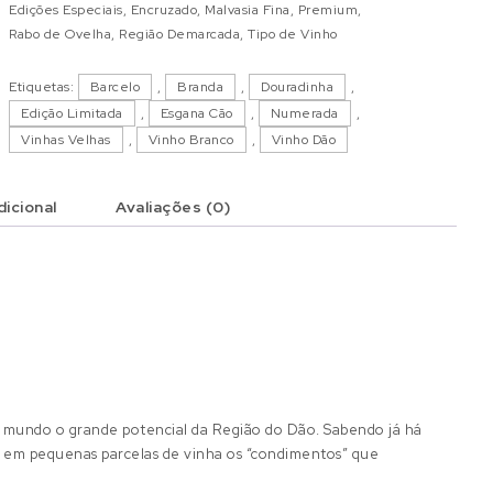
Edições Especiais
,
Encruzado
,
Malvasia Fina
,
Premium
,
Rabo de Ovelha
,
Região Demarcada
,
Tipo de Vinho
Etiquetas:
Barcelo
,
Branda
,
Douradinha
,
Edição Limitada
,
Esgana Cão
,
Numerada
,
Vinhas Velhas
,
Vinho Branco
,
Vinho Dão
icional
Avaliações (0)
 mundo o grande potencial da Região do Dão. Sabendo já há
r em pequenas parcelas de vinha os “condimentos” que