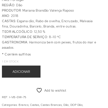
REGIÃO:
Dão
PRODUTOR:
Mariana Brandão Valença Raposo
ANO:
2018
CASTAS:
Esgana cão, Rabo de ovelha, Encruzado, Malvasia
fina, Douradinha, Barcelo, Branda, entre outras.
TEOR ALCOÓLICO:
12,50 %
TEMPERATURA DE SERVIÇO:
8-10 ºC
GASTRONOMIA:
Harmoniza bem com peixes, frutos do mar e
assados.
* Contém sulfitos
1 EM STOCK
Quantidade de VINHOS IMPERFEITOS "I" 0,75L
ADICIONAR
Add to wishlist
REF:
I-VB-DW-75
Categorias:
Branco
,
Castas
,
Castas Brancas
,
Dão
,
DOP Dão
,