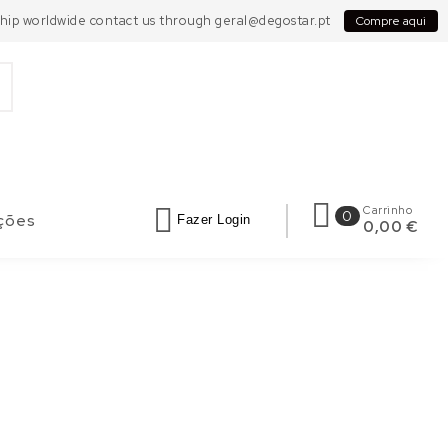
 Ship worldwide contact us through geral@degostar.pt
Compre aqui
Carrinho
0
ções
Fazer Login
0,00 €