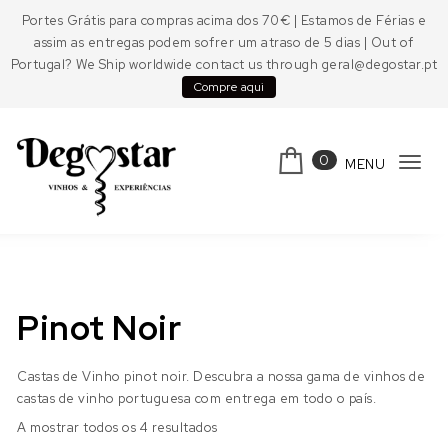
Skip to content
Portes Grátis para compras acima dos 70€ | Estamos de Férias e
assim as entregas podem sofrer um atraso de 5 dias | Out of
Portugal? We Ship worldwide contact us through geral@degostar.pt
Compre aqui
0
MENU
Tog
navi
Degostar
Pinot Noir
Castas de Vinho pinot noir. Descubra a nossa gama de vinhos de
castas de vinho portuguesa com entrega em todo o país.
A mostrar todos os 4 resultados