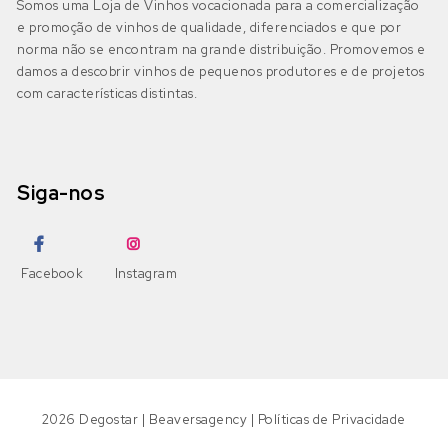
Somos uma Loja de Vinhos vocacionada para a comercialização
e promoção de vinhos de qualidade, diferenciados e que por
IGP Algarve
(0)
Moscatel Galego Tinto
Códega do Larinho
(0)
norma não se encontram na grande distribuição. Promovemos e
damos a descobrir vinhos de pequenos produtores e de projetos
Negra Mole
com características distintas.
Encruzado
(0)
Bairrada
(2)
DOP Bairrada
(2)
Petit Verdot
Fernão Pires
(0)
Siga-nos
IGP Beira Atlântico
(0)
Pinot Grigio
Gouveio
(0)
Pinot Noir
Jampal
(0)
Beira Interior
(0)
Facebook
Instagram
DOP Beira Interior
(0)
Ramisco
Loureiro
(0)
IGP Terras da Beira
(0)
Rufete
Malvasia
(0)
Sousão
Malvasia Fina
(0)
2026
Degostar
|
Beaversagency
|
Políticas de Privacidade
Dão
(0)