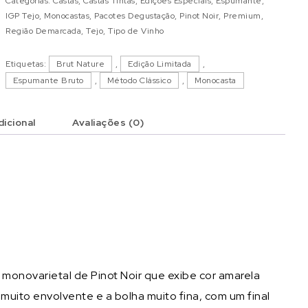
Categorias:
Castas
,
Castas Tintas
,
Edições Especiais
,
Espumante
,
IGP Tejo
,
Monocastas
,
Pacotes Degustação
,
Pinot Noir
,
Premium
,
Região Demarcada
,
Tejo
,
Tipo de Vinho
Etiquetas:
Brut Nature
,
Edição Limitada
,
Espumante Bruto
,
Método Clássico
,
Monocasta
icional
Avaliações (0)
 monovarietal de Pinot Noir que exibe cor amarela
uito envolvente e a bolha muito fina, com um final