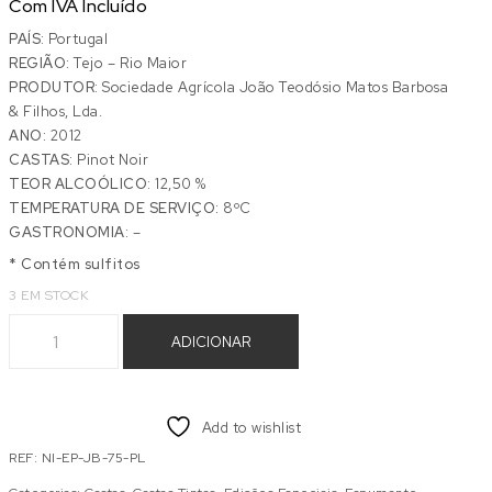
Com IVA Incluído
PAÍS:
Portugal
REGIÃO:
Tejo – Rio Maior
PRODUTOR:
Sociedade Agrícola João Teodósio Matos Barbosa
& Filhos, Lda.
ANO:
2012
CASTAS:
Pinot Noir
TEOR ALCOÓLICO:
12,50 %
TEMPERATURA DE SERVIÇO:
8ºC
GASTRONOMIA:
–
* Contém sulfitos
3 EM STOCK
Quantidade de ESPUMANTE NINFA PLATINUM MILESIME 2012
ADICIONAR
Add to wishlist
REF:
NI-EP-JB-75-PL