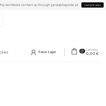
 Ship worldwide contact us through geral@degostar.pt
Compre aqui
Carrinho
0
ções
Fazer Login
0,00 €