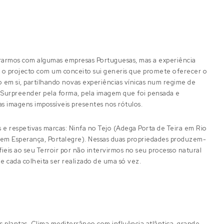
ararmos com algumas empresas Portuguesas, mas a experiência
eu o projecto com um conceito sui generis que promete oferecer o
em si, partilhando novas experiências vínicas num regime de
. Surpreender pela forma, pela imagem que foi pensada e
as imagens impossíveis presentes nos rótulos.
s e respetivas marcas: Ninfa no Tejo (Adega Porta de Teira em Rio
 em Esperança, Portalegre). Nessas duas propriedades produzem-
fieis ao seu Terroir por não intervirmos no seu processo natural
 cada colheita ser realizado de uma só vez.
as plantas. Clima mediterrâneo com influência atlântica, grande