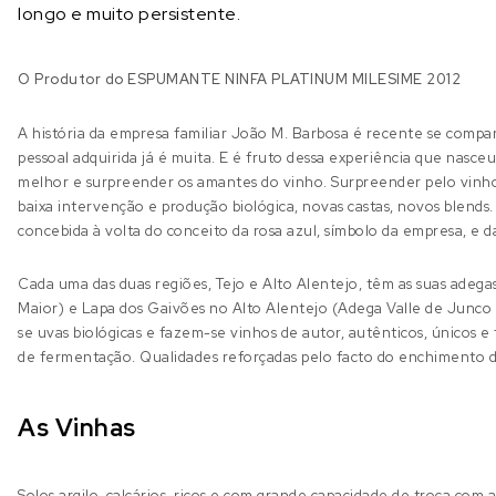
longo e muito persistente.
O Produtor do ESPUMANTE NINFA PLATINUM MILESIME 2012
A história da empresa familiar João M. Barbosa é recente se comp
pessoal adquirida já é muita. E é fruto dessa experiência que nasc
melhor e surpreender os amantes do vinho. Surpreender pelo vinho 
baixa intervenção e produção biológica, novas castas, novos blends
concebida à volta do conceito da rosa azul, símbolo da empresa, e d
Cada uma das duas regiões, Tejo e Alto Alentejo, têm as suas adega
Maior) e Lapa dos Gaivões no Alto Alentejo (Adega Valle de Junco
se uvas biológicas e fazem-se vinhos de autor, autênticos, únicos e 
de fermentação. Qualidades reforçadas pelo facto do enchimento de
As Vinhas
Solos argilo-calcários, ricos e com grande capacidade de troca com 