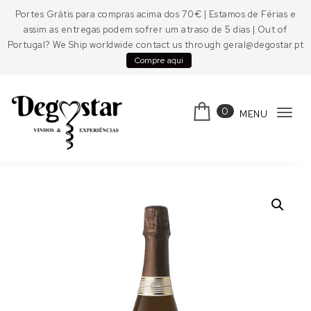
Skip to content
Portes Grátis para compras acima dos 70€ | Estamos de Férias e
assim as entregas podem sofrer um atraso de 5 dias | Out of
Portugal? We Ship worldwide contact us through geral@degostar.pt
Compre aqui
0
MENU
Tog
navi
Degostar