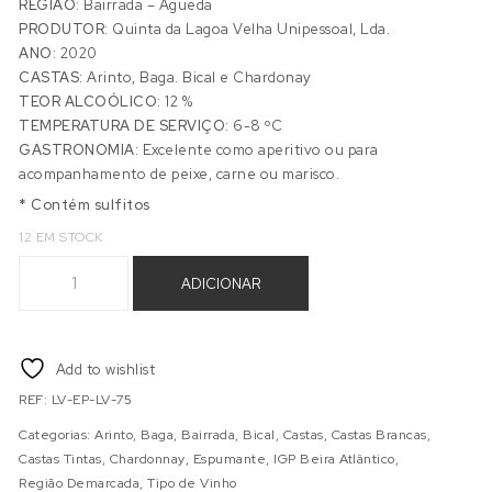
REGIÃO:
Bairrada – Águeda
PRODUTOR:
Quinta da Lagoa Velha Unipessoal, Lda.
ANO:
2020
CASTAS:
Arinto, Baga. Bical e Chardonay
TEOR ALCOÓLICO:
12 %
TEMPERATURA DE SERVIÇO:
6-8 ºC
GASTRONOMIA:
Excelente como aperitivo ou para
acompanhamento de peixe, carne ou marisco.
* Contém sulfitos
12 EM STOCK
Quantidade de QUINTA LAGOA VELHA BRUTO
ADICIONAR
Add to wishlist
REF:
LV-EP-LV-75
Categorias:
Arinto
,
Baga
,
Bairrada
,
Bical
,
Castas
,
Castas Brancas
,
Castas Tintas
,
Chardonnay
,
Espumante
,
IGP Beira Atlântico
,
Região Demarcada
,
Tipo de Vinho