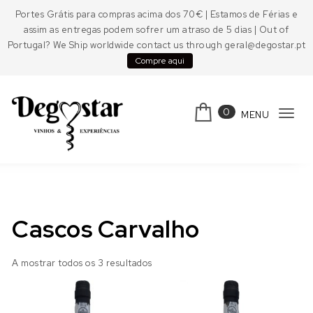
Skip to content
Portes Grátis para compras acima dos 70€ | Estamos de Férias e
assim as entregas podem sofrer um atraso de 5 dias | Out of
Portugal? We Ship worldwide contact us through geral@degostar.pt
Compre aqui
0
MENU
Tog
navi
Degostar
Cascos Carvalho
A mostrar todos os 3 resultados