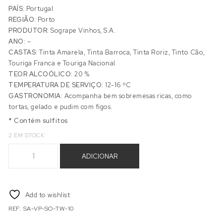
PAÍS:
Portugal
REGIÃO:
Porto
PRODUTOR:
Sogrape Vinhos, S.A.
ANO:
–
CASTAS:
Tinta Amarela, Tinta Barroca, Tinta Roriz, Tinto Cão,
Touriga Franca e Touriga Nacional
TEOR ALCOÓLICO:
20 %
TEMPERATURA DE SERVIÇO:
12-16 ºC
GASTRONOMIA:
Acompanha bem sobremesas ricas, como
tortas, gelado e pudim com figos.
* Contém sulfitos
2 EM STOCK
Quantidade de VINHO PORTO SANDEMAN TAWNY 10 ANOS
ADICIONAR
Add to wishlist
REF:
SA-VP-SO-TW-10