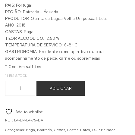
PAÍS:
Portugal
REGIÃO:
Bairrada – Águeda
PRODUTOR:
Quinta da Lagoa Velha Unipessoal, Lda.
ANO:
2018
CASTAS:
Baga
TEOR ALCOÓLICO:
12,50 %
TEMPERATURA DE SERVIÇO:
6-8 ºC
GASTRONOMIA:
Excelente como aperitivo ou para
acompanhamento de peixe, carne ou sobremesas
* Contém sulfitos
11 EM STOCK
Quantidade de QUINTA LAGOA VELHA ESPUMANTE BAGA
ADICIONAR
Add to wishlist
REF:
LV-EP-LV-75-BA
Categorias:
Baga
,
Bairrada
,
Castas
,
Castas Tintas
,
DOP Bairrada
,