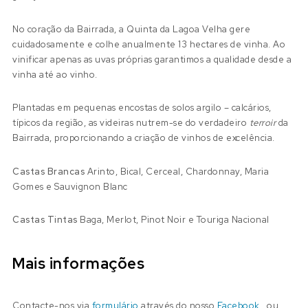
No coração da Bairrada, a Quinta da Lagoa Velha gere
cuidadosamente e colhe anualmente 13 hectares de vinha. Ao
vinificar apenas as uvas próprias garantimos a qualidade desde a
vinha até ao vinho.
Plantadas em pequenas encostas de solos argilo – calcários,
típicos da região, as videiras nutrem-se do verdadeiro
terroir
da
Bairrada, proporcionando a criação de vinhos de excelência.
Castas Brancas
Arinto, Bical, Cerceal, Chardonnay, Maria
Gomes e Sauvignon Blanc
Castas Tintas
Baga, Merlot, Pinot Noir e Touriga Nacional
Mais informações
Contacte-nos via
formulário
através do nosso
Facebook
, ou