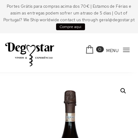
Skip to content
Portes Grátis para compras acima dos 70€ | Estamos de Férias e
assim as entregas podem sofrer um atraso de 5 dias | Out of
Portugal? We Ship worldwide contact us through geral@degostar.pt
Compre aqui
0
MENU
Tog
navi
Degostar