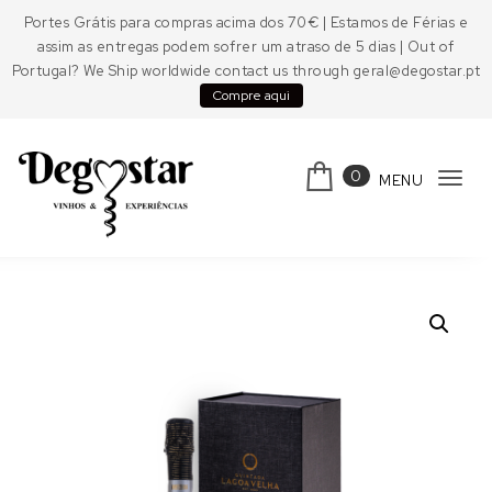
Skip to content
Portes Grátis para compras acima dos 70€ | Estamos de Férias e
assim as entregas podem sofrer um atraso de 5 dias | Out of
Portugal? We Ship worldwide contact us through geral@degostar.pt
Compre aqui
0
MENU
Tog
navi
Degostar