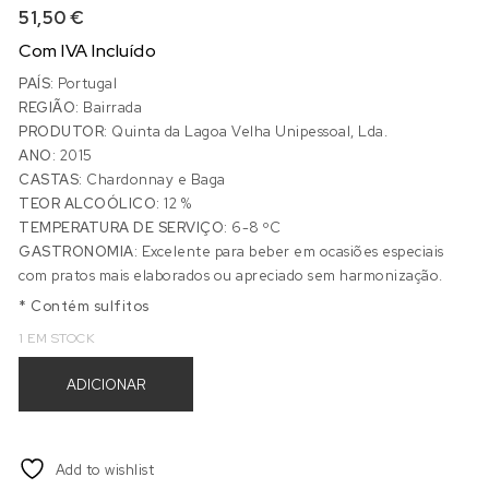
51,50
€
Com IVA Incluído
PAÍS:
Portugal
REGIÃO:
Bairrada
PRODUTOR:
Quinta da Lagoa Velha Unipessoal, Lda.
ANO:
2015
CASTAS:
Chardonnay e Baga
TEOR ALCOÓLICO:
12 %
TEMPERATURA DE SERVIÇO:
6-8 ºC
GASTRONOMIA:
Excelente para beber em ocasiões especiais
com pratos mais elaborados ou apreciado sem harmonização.
* Contém sulfitos
1 EM STOCK
Quantidade de QUINTA LAGOA VELHA CUVÉE 2015 CAIXA IND
ADICIONAR
Add to wishlist