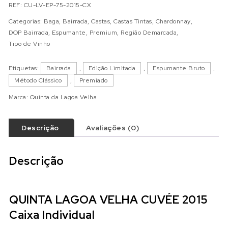
REF:
CU-LV-EP-75-2015-CX
Categorias:
Baga
,
Bairrada
,
Castas
,
Castas Tintas
,
Chardonnay
,
DOP Bairrada
,
Espumante
,
Premium
,
Região Demarcada
,
Tipo de Vinho
Etiquetas:
Bairrada
,
Edição Limitada
,
Espumante Bruto
,
Método Clássico
,
Premiado
Marca:
Quinta da Lagoa Velha
Descrição
Avaliações (0)
Descrição
QUINTA LAGOA VELHA CUVÉE 2015
Caixa Individual