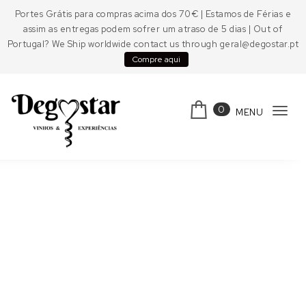
Skip to content
Portes Grátis para compras acima dos 70€ | Estamos de Férias e
assim as entregas podem sofrer um atraso de 5 dias | Out of
Portugal? We Ship worldwide contact us through geral@degostar.pt
Compre aqui
0
MENU
Tog
navi
Degostar