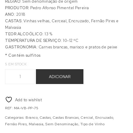
REGIÃO:
Sem denominação de origem
PRODUTOR:
Pedro Afonso Pimentel Pereira
ANO:
2018
CASTAS:
Vinhas velhas, Cerceal, Encruzado, Fernão Pires e
Malvasia
TEOR ALCOÓLICO:
13 %
TEMPERATURA DE SERVIÇO:
10-12 ºC
GASTRONOMIA:
Carnes brancas, marisco e pratos de peixe
* Contém sulfitos
5 EM STOCK
Quantidade de MARCADO A FERROS BRANCO
ADICIONAR
Add to wishlist
REF:
MA-VB-PP-75
Categorias:
Branco
,
Castas
,
Castas Brancas
,
Cercial
,
Encruzado
,
Fernão Pires
,
Malvasia
,
Sem Denominação
,
Tipo de Vinho