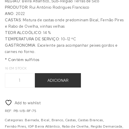
REGIÃO:
Beira Atlântico, Sub-Região Terras de Sicó
PRODUTOR:
Rui António Rodrigues Francisco
ANO:
2022
CASTAS:
Mistura de castas onde predominam Bical, Fernão Pires
e Rabo de Ovelha, vinhas velhas
TEOR ALCOÓLICO:
14 %
TEMPERATURA DE SERVIÇO:
10-12 ºC
GASTRONOMIA:
Excelente para acompanhar peixes gordos e
carnes no forno.
* Contém sulfitos
16 EM STOCK
Quantidade de PRANTO BRANCO 2022
ADICIONAR
Add to wishlist
REF:
PB-VB-RF-75
Categorias:
Bairrada
,
Bical
,
Branco
,
Castas
,
Castas Brancas
,
Fernão Pires
,
IGP Beira Atlântico
,
Rabo de Ovelha
,
Região Demarcada
,