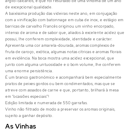
argilo-calcários, e que foi resultado de uma vindima de um ano
de excepcional qualidade.
A baixíssima produção das videiras neste ano, em conjugação
com a vinificação com batonnage em cuba de inox, e estágio em
barricas de carvalho Francês originou um vinho encorpado,
intenso de aroma e de sabor que, aliados à excelente acidez que
possui, lhe conferem complexidade, identidade e carácter.
Apresenta uma cor amarela-dourada, aromas complexos de
fruta de caroço, exótica, algumas notas cítricas e aromas florais
em evidência. Na boca mostra uma acidez excepcional, que
junto com alguma untuosidade e o bom volume, lhe conferem
uma enorme persistência.
É um branco gastronómico e acompanhará bem especialmente
pratos de peixes gordos ou bem condimentados, mas que se
atreve com assados de carne e que, portanto, brilhará à mesa
em “ocasiões especiais”!
Edição limitada e numerada de 550 garrafas.
Vinho não filtrado de modo a preservar os aromas originais,
sujeito a ganhar depósito.
As Vinhas