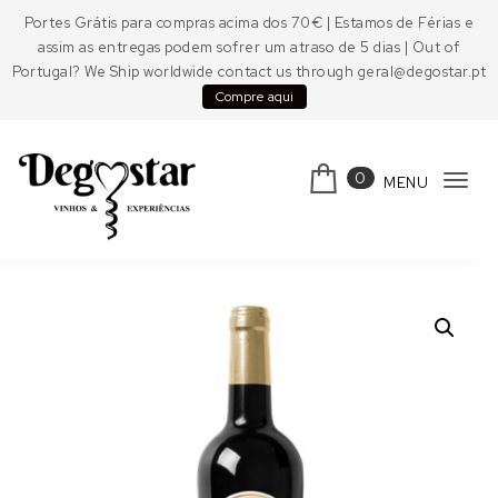
Skip to content
Portes Grátis para compras acima dos 70€ | Estamos de Férias e
assim as entregas podem sofrer um atraso de 5 dias | Out of
Portugal? We Ship worldwide contact us through geral@degostar.pt
Compre aqui
0
MENU
Tog
navi
Degostar