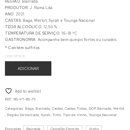
REGIÃO:
Bairrada
PRODUTOR:
J. Rama Lda.
ANO:
2021
CASTAS:
Baga, Merlot, Syrah e Touriga Nacional
TEOR ALCOÓLICO:
12,50 %
TEMPERATURA DE SERVIÇO:
16-18 ºC
GASTRONOMIA:
Acompanha bem queijos fortes ou curados.
* Contém sulfitos
1 EM STOCK
Quantidade de RAMA SELECTION TINTO 2021
ADICIONAR
Add to wishlist
REF:
RS-VT-RS-75
Categorias:
Baga
,
Bairrada
,
Castas
,
Castas Tintas
,
DOP Bairrada
,
Merlot
,
Região Demarcada
,
Syrah
,
Tinto
,
Tipo de Vinho
,
Touriga Nacional
Etiquetas:
Bairrada
,
Carvalho Francês
,
Vinho
,