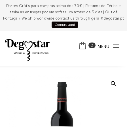
Skip to content
Portes Grátis para compras acima dos 70€ | Estamos de Férias e
assim as entregas podem sofrer um atraso de 5 dias | Out of
Portugal? We Ship worldwide contact us through geral@degostar.pt
Compre aqui
0
MENU
Tog
navi
Degostar