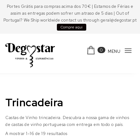
Skip to content
Portes Grátis para compras acima dos 70€ | Estamos de Férias e
assim as entregas podem sofrer um atraso de 5 dias | Out of
Portugal? We Ship worldwide contact us through geral@degostar.pt
Compre aqui
0
MENU
Tog
navi
Degostar
Trincadeira
Castas de Vinho trincadeira. Descubra a nossa gama de vinhos
de castas de vinho portuguesa com entrega em todo o país.
A mostrar 1–16 de 19 resultados