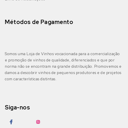
Galego
Castelão Branco
(0)
DOP Lagos
(0)
Jaen
Cerceal Branco
(0)
Métodos de Pagamento
DOP Portimão
(0)
Malbec
Cercial
(0)
DOP Tavira
(0)
Merlot
Chardonnay
(0)
Somos uma Loja de Vinhos vocacionada para a comercialização
e promoção de vinhos de qualidade, diferenciados e que por
IGP Algarve
(1)
Moscatel Galego Tinto
Códega do Larinho
(0)
norma não se encontram na grande distribuição. Promovemos e
damos a descobrir vinhos de pequenos produtores e de projetos
Negra Mole
com características distintas.
Encruzado
(0)
Bairrada
(0)
DOP Bairrada
(0)
Petit Verdot
Fernão Pires
(0)
Siga-nos
IGP Beira Atlântico
(0)
Pinot Grigio
Gouveio
(0)
Pinot Noir
Jampal
(0)
Beira Interior
(0)