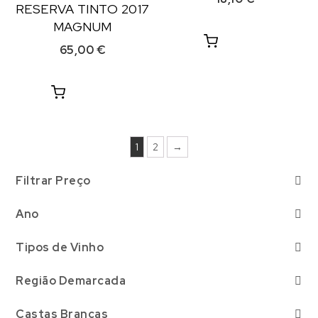
RESERVA TINTO 2017
MAGNUM
65,00
€
1
2
→
Filtrar Preço
Ano
Selecionar
Tipos de Vinho
Branco
(1)
Região Demarcada
Açores
(0)
Destilados
(0)
Castas Brancas