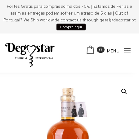
Skip to content
Portes Grátis para compras acima dos 70€ | Estamos de Férias e
assim as entregas podem sofrer um atraso de 5 dias | Out of
Portugal? We Ship worldwide contact us through geral@degostar.pt
Compre aqui
0
MENU
Tog
navi
Degostar