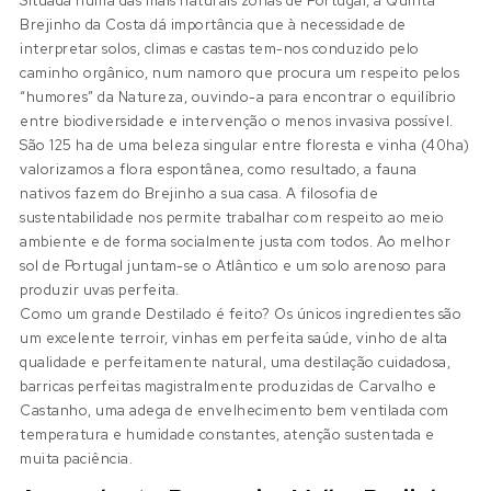
Situada numa das mais naturais zonas de Portugal, a Quinta
Brejinho da Costa dá importância que à necessidade de
interpretar solos, climas e castas tem-nos conduzido pelo
caminho orgânico, num namoro que procura um respeito pelos
“humores” da Natureza, ouvindo-a para encontrar o equilíbrio
entre biodiversidade e intervenção o menos invasiva possível.
São 125 ha de uma beleza singular entre floresta e vinha (40ha)
valorizamos a flora espontânea, como resultado, a fauna
nativos fazem do Brejinho a sua casa. A filosofia de
sustentabilidade nos permite trabalhar com respeito ao meio
ambiente e de forma socialmente justa com todos. Ao melhor
sol de Portugal juntam-se o Atlântico e um solo arenoso para
produzir uvas perfeita.
Como um grande Destilado é feito? Os únicos ingredientes são
um excelente terroir, vinhas em perfeita saúde, vinho de alta
qualidade e perfeitamente natural, uma destilação cuidadosa,
barricas perfeitas magistralmente produzidas de Carvalho e
Castanho, uma adega de envelhecimento bem ventilada com
temperatura e humidade constantes, atenção sustentada e
muita paciência.