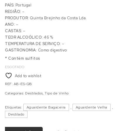
PAÍS:
Portugal
REGIÃO:
–
PRODUTOR:
Quinta Brejinho da Costa Lda.
ANO:
–
CASTAS:
–
TEOR ALCOÓLICO:
46 %
TEMPERATURA DE SERVIÇO:
–
GASTRONOMIA:
Como digestivo
* Contém sulfitos
ESGOTADO
Add to wishlist
REF:
AB-ES-QB
Categorias:
Destilados
,
Tipo de Vinho
Etiquetas:
Aguardente Bagaceira
,
Aguardente Velha
,
Destilado