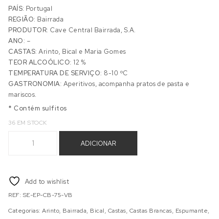
PAÍS:
Portugal
REGIÃO:
Bairrada
PRODUTOR:
Cave Central Bairrada, S.A.
ANO:
–
CASTAS:
Arinto, Bical e Maria Gomes
TEOR ALCOÓLICO:
12 %
TEMPERATURA DE SERVIÇO:
8-10 ºC
GASTRONOMIA:
Aperitivos, acompanha pratos de pasta e
mariscos.
* Contém sulfitos
36 EM STOCK
Quantidade de M&M SILVER EDITION BRUTO 0,75L
ADICIONAR
Add to wishlist
REF:
SE-EP-CB-75-VB
Categorias:
Arinto
,
Bairrada
,
Bical
,
Castas
,
Castas Brancas
,
Espumante
,