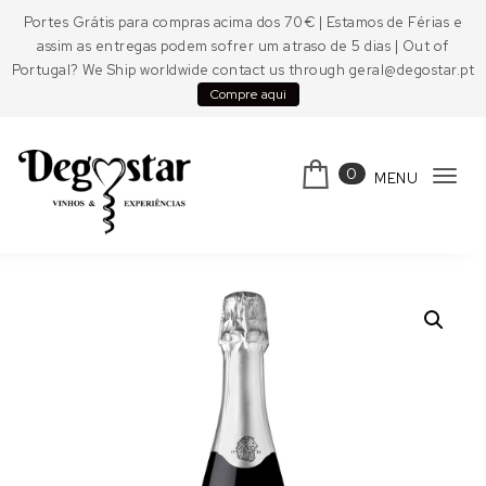
Skip to content
Portes Grátis para compras acima dos 70€ | Estamos de Férias e
assim as entregas podem sofrer um atraso de 5 dias | Out of
Portugal? We Ship worldwide contact us through geral@degostar.pt
Compre aqui
0
MENU
Tog
navi
Degostar