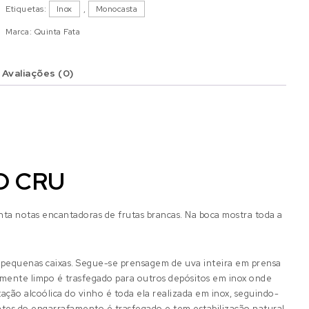
Etiquetas:
Inox
,
Monocasta
Marca:
Quinta Fata
Avaliações (0)
O CRU
ta notas encantadoras de frutas brancas. Na boca mostra toda a
m pequenas caixas. Segue-se prensagem de uva inteira em prensa
amente limpo é trasfegado para outros depósitos em inox onde
ção alcoólica do vinho é toda ela realizada em inox, seguindo-
Antes do engarrafamento é trasfegado e tem estabilização natural