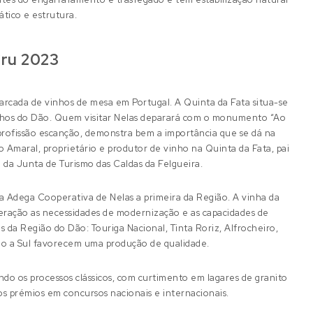
ático e estrutura.
Cru 2023
rcada de vinhos de mesa em Portugal. A Quinta da Fata situa-se
Vinhos do Dão. Quem visitar Nelas deparará com o monumento “Ao
ofissão escanção, demonstra bem a importância que se dá na
co Amaral, proprietário e produtor de vinho na Quinta da Fata, pai
e da Junta de Turismo das Caldas da Felgueira.
 Adega Cooperativa de Nelas a primeira da Região. A vinha da
eração as necessidades de modernização e as capacidades de
s da Região do Dão: Touriga Nacional, Tinta Roriz, Alfrocheiro,
ção a Sul favorecem uma produção de qualidade.
ndo os processos clássicos, com curtimento em lagares de granito
s prémios em concursos nacionais e internacionais.