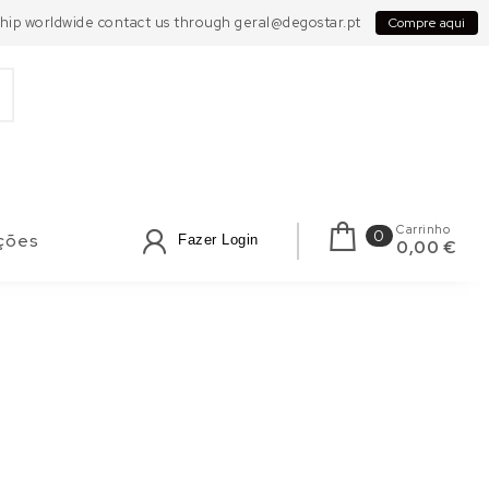
 Ship worldwide contact us through geral@degostar.pt
Compre aqui
Carrinho
0
ções
Fazer Login
0,00 €