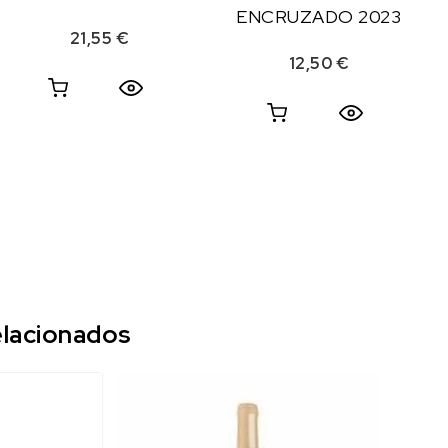
ENCRUZADO 2023
21,55
€
12,50
€
lacionados