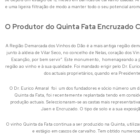
e uma ligeira filtração de modo a manter todo o seu potencial arom
O Produtor do Quinta Fata Encruzado 
A Região Demarcada dos Vinhos do Dão é a mais antiga região dema
junto à aldeia de Vilar Seco, no concelho de Nelas, coração dos 
Escanção, por bem servir”. Este monumento, homenageando a pr
região ao vinho e à sua qualidade. Foi mandado erigir pelo Dr. Euri
dos actuais proprietários, quando era President
O Dr. Eurico Amaral foi um dos fundadores e sócio número um da
Quinta da Fata, foi recentemente replantada tendo em consid
produção actuais. Seleccionaram-se as castas mais representativa
Jaen e Encruzado. O tipo de solo e a sua exposi
O vinho Quinta da Fata continua a ser produzido na Quinta, utiliza
e estágio em cascos de carvalho. Tem obtido numeroso