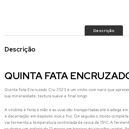
Descrição
Descrição
QUINTA FATA ENCRUZAD
Quinta Fata Encruzado Cru 2023 é um vinho com
nariz que apresen
sua mineralidade, textura suave e final longo.
A vindima é feita à mão e as uvas são transportadas até à adega e
e decantação em depósito inox a frio. De seguida o mosto complet
vai fermenta a temperatura controlada de cerca de 15ºC. A fermenta
se depois um estágio de 12 meses em barricas de carvalho usadas. 