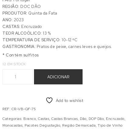
REGIÃO:
DOC DÃO
PRODUTOR:
Quinta da Fata
ANO:
2023
CASTAS:
Encruzado
TEOR ALCOÓLICO:
13 %
TEMPERATURA DE SERVIÇO:
10-12 ºC
GASTRONOMIA:
Pratos de peixe, carnes leves e queijos.
* Contém sulfitos
12 EM STOCK
Quantidade de QUINTA FATA ENCRUZADO CRU
ADICIONAR
Add to wishlist
REF:
CR-VB-QF-75
Categorias:
Branco
,
Castas
,
Castas Brancas
,
Dão
,
DOP Dão
,
Encruzado
,
Monocastas
,
Pacotes Degustação
,
Região Demarcada
,
Tipo de Vinho