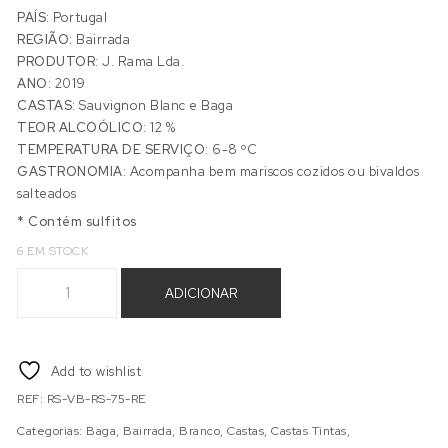
PAÍS:
Portugal
REGIÃO:
Bairrada
PRODUTOR:
J. Rama Lda.
ANO:
2019
CASTAS:
Sauvignon Blanc e Baga
TEOR ALCOÓLICO:
12 %
TEMPERATURA DE SERVIÇO:
6-8 ºC
GASTRONOMIA:
Acompanha bem mariscos cozidos ou bivaldos
salteados
* Contém sulfitos
6 EM STOCK
Quantidade de RAMA SELAS RESERVA BRANCO 2019
ADICIONAR
Add to wishlist
REF:
RS-VB-RS-75-RE
Categorias:
Baga
,
Bairrada
,
Branco
,
Castas
,
Castas Tintas
,