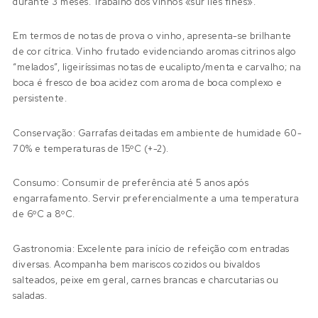
durante 3 meses. Trabalho dos vinhos «sur lies fines».
Em termos de notas de prova o vinho, apresenta-se brilhante
de cor cítrica. Vinho frutado evidenciando aromas citrinos algo
“melados”, ligeiríssimas notas de eucalipto/menta e carvalho; na
boca é fresco de boa acidez com aroma de boca complexo e
persistente.
Conservação: Garrafas deitadas em ambiente de humidade 60-
70% e temperaturas de 15ºC (+-2).
Consumo: Consumir de preferência até 5 anos após
engarrafamento. Servir preferencialmente a uma temperatura
de 6ºC a 8ºC.
Gastronomia: Excelente para início de refeição com entradas
diversas. Acompanha bem mariscos cozidos ou bivaldos
salteados, peixe em geral, carnes brancas e charcutarias ou
saladas.