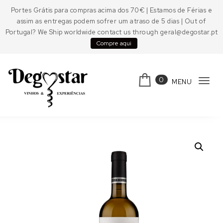
Skip to content
Portes Grátis para compras acima dos 70€ | Estamos de Férias e
assim as entregas podem sofrer um atraso de 5 dias | Out of
Portugal? We Ship worldwide contact us through geral@degostar.pt
Compre aqui
0
MENU
Tog
navi
Degostar