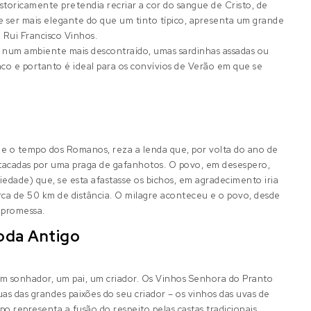
storicamente pretendia recriar a cor do sangue de Cristo, de
de ser mais elegante do que um tinto típico, apresenta um grande
a Rui Francisco Vinhos.
 num ambiente mais descontraído, umas sardinhas assadas ou
o e portanto é ideal para os convívios de Verão em que se
de o tempo dos Romanos, reza a lenda que, por volta do ano de
tacadas por uma praga de gafanhotos. O povo, em desespero,
dade) que, se esta afastasse os bichos, em agradecimento iria
rca de 50 km de distância. O milagre aconteceu e o povo, desde
 promessa.
oda Antigo
 um sonhador, um pai, um criador. Os Vinhos Senhora do Pranto
duas das grandes paixões do seu criador – os vinhos das uvas de
 representa a fusão do respeito pelas castas tradicionais