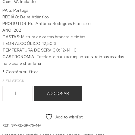
Com IVA Incluído
PAÍS:
Portugal
REGIÃO:
Beira Atlântico
PRODUTOR:
Rui António Rodrigues Francisco
ANO:
2021
CASTAS:
Mistura de castas brancas e tintas
TEOR ALCOÓLICO:
12,50 %
TEMPERATURA DE SERVIÇO:
12-14 ºC
GASTRONOMIA:
Excelente para acompanhar sardinhas assadas
na brasa e chanfana
* Contém sulfitos
5 EM STOCK
Quantidade de SENHORA PRANTO TINTO MODA ANTIGA
ADICIONAR
Add to wishlist
REF:
SP-RE-SP-75-MA
Categorias:
Bairrada
,
Castas
,
Castas Brancas
,
Castas Tintas
,