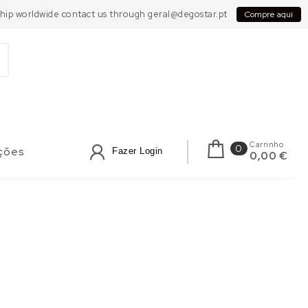
 Ship worldwide contact us through geral@degostar.pt
Compre aqui
Carrinho
0
ções
Fazer Login
0,00 €