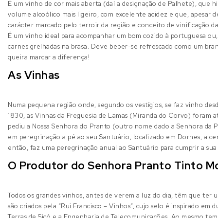
É um vinho de cor mais aberta (daí a designação de Palhete), que hi
volume alcoólico mais ligeiro, com excelente acidez e que, apesar 
carácter marcado pelo terroir da região e conceito de vinificação d
É um vinho ideal para acompanhar um bom cozido à portuguesa ou,
carnes grelhadas na brasa. Deve beber-se refrescado como um branc
queira marcar a diferença!
As Vinhas
Numa pequena região onde, segundo os vestígios, se faz vinho des
1830, as Vinhas da Freguesia de Lamas (Miranda do Corvo) foram a
pediu a Nossa Senhora do Pranto (outro nome dado a Senhora da Pie
em peregrinação a pé ao seu Santuário, localizado em Dornes, a ce
então, faz uma peregrinação anual ao Santuário para cumprir a sua
O Produtor do Senhora Pranto Tinto M
Todos os grandes vinhos, antes de verem a luz do dia, têm que ter
são criados pela “Rui Francisco – Vinhos”, cujo selo é inspirado em 
Terras de Sicó e a Engenharia de Telecomunicações. Ao mesmo tempo