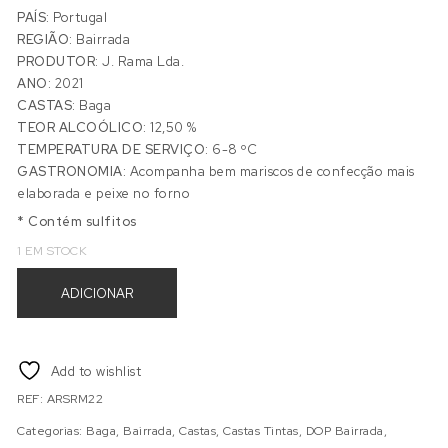
PAÍS:
Portugal
REGIÃO:
Bairrada
PRODUTOR:
J. Rama Lda.
ANO:
2021
CASTAS:
Baga
TEOR ALCOÓLICO:
12,50 %
TEMPERATURA DE SERVIÇO:
6-8 ºC
GASTRONOMIA:
Acompanha bem mariscos de confecção mais
elaborada e peixe no forno
* Contém sulfitos
1 EM STOCK
Quantidade de ESPUMANTE RAMA SELECTION MAGNUM
ADICIONAR
Add to wishlist
REF:
ARSRM22
Categorias:
Baga
,
Bairrada
,
Castas
,
Castas Tintas
,
DOP Bairrada
,