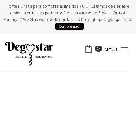
Skip to content
Portes Grátis para compras acima dos 70€ | Estamos de Férias e
assim as entregas podem sofrer um atraso de 5 dias | Out of
Portugal? We Ship worldwide contact us through geral@degostar.pt
Compre aqui
0
MENU
Tog
navi
Degostar