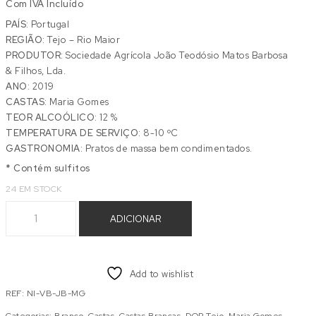
Com IVA Incluído
PAÍS:
Portugal
REGIÃO:
Tejo – Rio Maior
PRODUTOR:
Sociedade Agrícola João Teodósio Matos Barbosa
& Filhos, Lda.
ANO:
2019
CASTAS:
Maria Gomes
TEOR ALCOÓLICO:
12 %
TEMPERATURA DE SERVIÇO:
8-10 ºC
GASTRONOMIA:
Pratos de massa bem condimentados.
* Contém sulfitos
24 EM STOCK
Quantidade de NINFA MARIA GOMES BRANCO 0,75 L
ADICIONAR
Add to wishlist
REF:
NI-VB-JB-MG
Categorias:
Branco
,
Castas
,
Castas Brancas
,
DOP Tejo
,
Maria Gomes
,