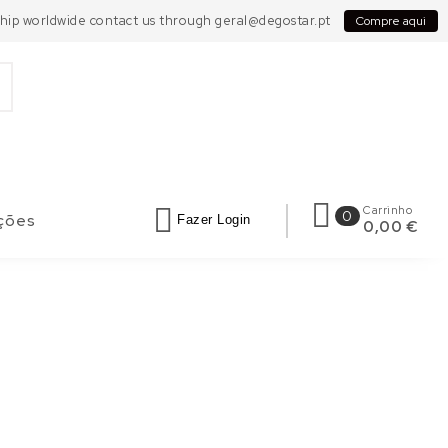
 Ship worldwide contact us through geral@degostar.pt
Compre aqui
Carrinho
0
ções
Fazer Login
0,00 €