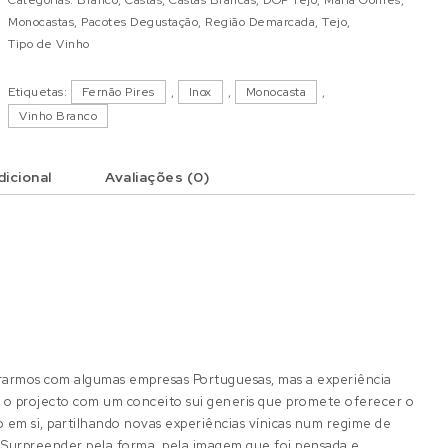
Monocastas
,
Pacotes Degustação
,
Região Demarcada
,
Tejo
,
Tipo de Vinho
Etiquetas:
Fernão Pires
,
Inox
,
Monocasta
,
Vinho Branco
icional
Avaliações (0)
ararmos com algumas empresas Portuguesas, mas a experiência
eu o projecto com um conceito sui generis que promete oferecer o
em si, partilhando novas experiências vínicas num regime de
. Surpreender pela forma, pela imagem que foi pensada e