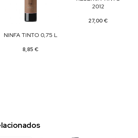
2012
27,00
€
NINFA TINTO 0,75 L
8,85
€
lacionados