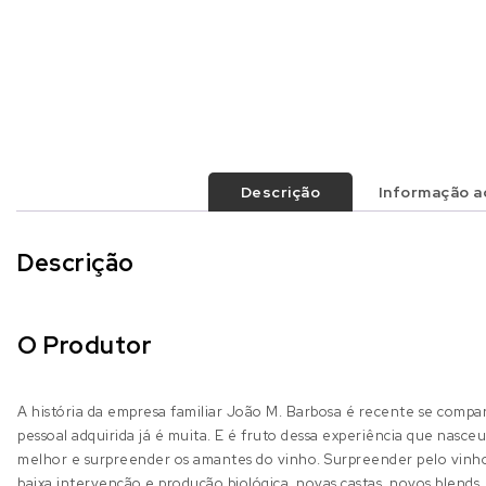
Descrição
Informação ad
Descrição
O Produtor
A história da empresa familiar João M. Barbosa é recente se comp
pessoal adquirida já é muita. E é fruto dessa experiência que nasc
melhor e surpreender os amantes do vinho. Surpreender pelo vinho 
baixa intervenção e produção biológica, novas castas, novos blends