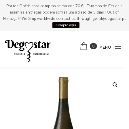
Skip to content
Portes Grátis para compras acima dos 70€ | Estamos de Férias e
assim as entregas podem sofrer um atraso de 5 dias | Out of
Portugal? We Ship worldwide contact us through geral@degostar.pt
Compre aqui
0
MENU
Tog
navi
Degostar