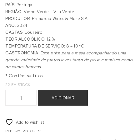
PAÍS:
Portugal
REGIÃO:
Vinho Verde – Vila Verde
PRODUTOR:
Primórdio Wines & More S.A.
ANO:
2024
CASTAS:
Loureiro
TEOR ALCOÓLICO:
12 %
TEMPERATURA DE SERVIÇO:
8 – 10 ºC
GASTRONOMIA:
Excelente
para a mesa acompanhando uma
grande variedade de pratos leves tanto de peixe e marisco como
de carnes brancas.
* Contém sulfitos
22 EM STOCK
Quantidade de QUINTA DO MONTINHO LOUREIRO 2024
ADICIONAR
Add to wishlist
REF:
QM-VB-CO-75