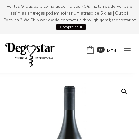
Skip to content
Portes Grátis para compras acima dos 70€ | Estamos de Férias e
assim as entregas podem sofrer um atraso de 5 dias | Out of
Portugal? We Ship worldwide contact us through geral@degostar.pt
Compre aqui
0
MENU
Tog
navi
Degostar