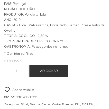
PAÍS:
Portugal
REGIÃO:
DOC DÃO
PRODUTOR:
Poliglota, Lda.
ANO:
2019
CASTAS:
Bical, Malvasia fina, Encruzado, Fernão Pires e Rabo de
Ovelha
TEOR ALCOÓLICO:
12,50 %
TEMPERATURA DE SERVIÇO:
10-12 ºC
GASTRONOMIA:
Peixes gordos no forno.
* Contém sulfitos
6 EM STOCK
Quantidade de QUINTA RAMALHOSA BRANCO VV
ADICIONAR
Add to wishlist
REF:
QR-VB-QR-75-VV
Categorias:
Bical
,
Branco
,
Castas
,
Castas Brancas
,
Dão
,
DOP Dão
,