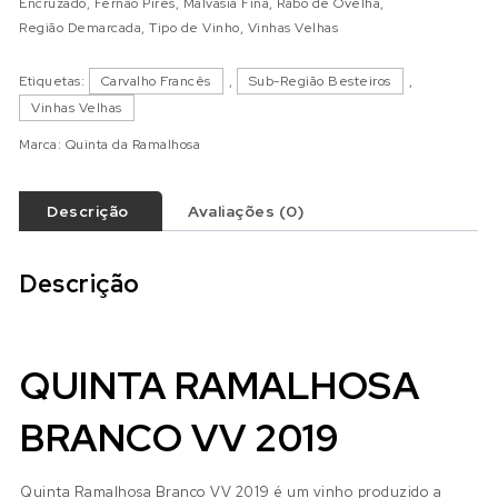
Encruzado
,
Fernão Pires
,
Malvasia Fina
,
Rabo de Ovelha
,
Região Demarcada
,
Tipo de Vinho
,
Vinhas Velhas
Etiquetas:
Carvalho Francês
,
Sub-Região Besteiros
,
Vinhas Velhas
Marca:
Quinta da Ramalhosa
Descrição
Avaliações (0)
Descrição
QUINTA RAMALHOSA
BRANCO VV 2019
Quinta Ramalhosa Branco VV 2019 é um vinho produzido a