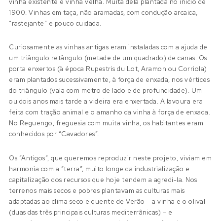
vinha existente é vinha velha. Muita dela plantada no início de
1900. Vinhas em taça, não aramadas, com condução arcaica,
“rastejante” e pouco cuidada.
Curiosamente as vinhas antigas eram instaladas com a ajuda de
um triângulo retângulo (metade de um quadrado) de canas. Os
porta enxertos (à época Rupestris du Lot, Aramon ou Corriola)
eram plantados sucessivamente, à força de enxada, nos vértices
do triângulo (vala com metro de lado e de profundidade). Um
ou dois anos mais tarde a videira era enxertada. A lavoura era
feita com tração animal e o amanho da vinha à força de enxada.
No Reguengo, freguesia com muita vinha, os habitantes eram
conhecidos por “Cavadores”.
Os “Antigos”, que queremos reproduzir neste projeto, viviam em
harmonia com a “terra”, muito longe da industrialização e
capitalização dos recursos que hoje tendem a agredi-la. Nos
terrenos mais secos e pobres plantavam as culturas mais
adaptadas ao clima seco e quente de Verão – a vinha e o olival
(duas das três principais culturas mediterrânicas) – e