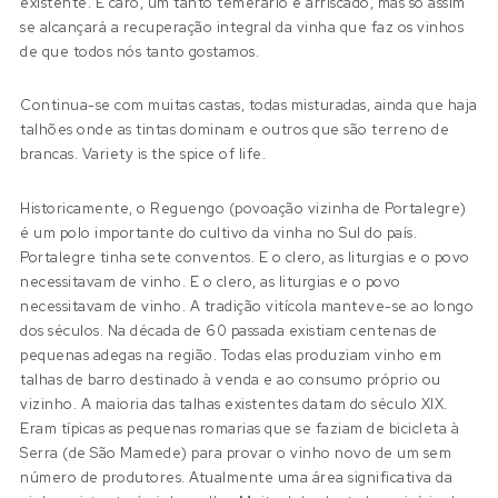
existente. É caro, um tanto temerário e arriscado, mas só assim
se alcançará a recuperação integral da vinha que faz os vinhos
de que todos nós tanto gostamos.
Continua-se com muitas castas, todas misturadas, ainda que haja
talhões onde as tintas dominam e outros que são terreno de
brancas. Variety is the spice of life.
Historicamente, o Reguengo (povoação vizinha de Portalegre)
é um polo importante do cultivo da vinha no Sul do país.
Portalegre tinha sete conventos. E o clero, as liturgias e o povo
necessitavam de vinho. E o clero, as liturgias e o povo
necessitavam de vinho. A tradição vitícola manteve-se ao longo
dos séculos. Na década de 60 passada existiam centenas de
pequenas adegas na região. Todas elas produziam vinho em
talhas de barro destinado à venda e ao consumo próprio ou
vizinho. A maioria das talhas existentes datam do século XIX.
Eram típicas as pequenas romarias que se faziam de bicicleta à
Serra (de São Mamede) para provar o vinho novo de um sem
número de produtores. Atualmente uma área significativa da