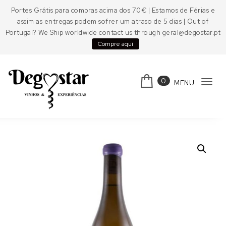
Skip to content
Portes Grátis para compras acima dos 70€ | Estamos de Férias e
assim as entregas podem sofrer um atraso de 5 dias | Out of
Portugal? We Ship worldwide contact us through geral@degostar.pt
Compre aqui
0
MENU
Tog
navi
Degostar