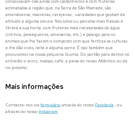
consociavam-nas ainda com castanheiros e com fruteiras
aclimatadas à região que, na Serra de São Mamede, são
amendoeiras, macieiras, cerejeiras… variedades que gostam de
altitude e alguma secura. Nos solos ou parcelas mais frescas e
férteis a sua horta, com fruteiras mais necessitadas de água
(citrinos, pessegueiros, ameixeiras, etc.) e pascigo para os
animais que lhe fazem o composto com que fertiliza as culturas
e lhe dão ovos, leite e alguma carne. É isso também que
procuramos na nossa pequena Quinta. Do portão para dentro só
entrarão o arroz, massas, café, e peixe do nosso Atlântico ou de
rio próximo.
Mais informações
Contacte-nos via
formulário
através do nosso
Facebook
, ou
através do nosso
Instagram
.