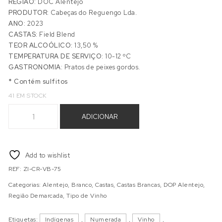
REGIÃO:
DOC Alentejo
PRODUTOR:
Cabeças do Reguengo Lda.
ANO:
2023
CASTAS:
Field Blend
TEOR ALCOÓLICO:
13,50 %
TEMPERATURA DE SERVIÇO:
10-12 ºC
GASTRONOMIA:
Pratos de peixes gordos.
* Contém sulfitos
41 EM STOCK
Quantidade de RESPIRO ZIZI 2023
ADICIONAR
Add to wishlist
REF:
ZI-CR-VB-75
Categorias:
Alentejo
,
Branco
,
Castas
,
Castas Brancas
,
DOP Alentejo
,
Região Demarcada
,
Tipo de Vinho
Etiquetas:
Indígenas
,
Numerada
,
Vinho
,