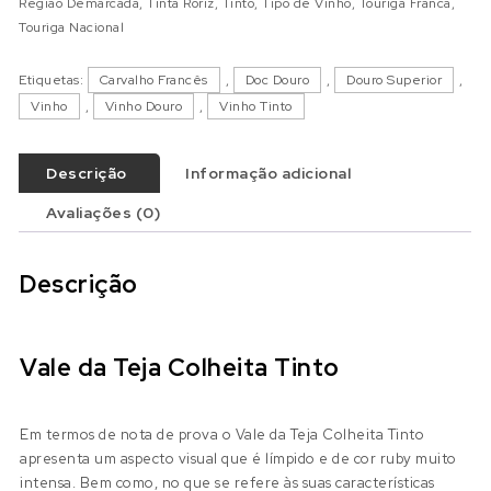
Região Demarcada
,
Tinta Roriz
,
Tinto
,
Tipo de Vinho
,
Touriga Franca
,
Touriga Nacional
Etiquetas:
Carvalho Francês
,
Doc Douro
,
Douro Superior
,
Vinho
,
Vinho Douro
,
Vinho Tinto
Descrição
Informação adicional
Avaliações (0)
Descrição
Vale da Teja Colheita Tinto
Em termos de nota de prova o Vale da Teja Colheita Tinto
apresenta um aspecto visual que é límpido e de cor ruby muito
intensa. Bem como, no que se refere às suas características