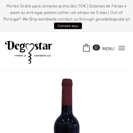
Skip to content
Portes Grátis para compras acima dos 70€ | Estamos de Férias e
assim as entregas podem sofrer um atraso de 5 dias | Out of
Portugal? We Ship worldwide contact us through geral@degostar.pt
Compre aqui
0
MENU
Tog
navi
Degostar