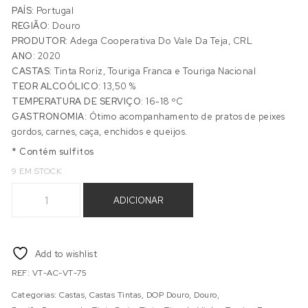
PAÍS:
Portugal
REGIÃO:
Douro
PRODUTOR:
Adega Cooperativa Do Vale Da Teja, CRL
ANO:
2020
CASTAS:
Tinta Roriz, Touriga Franca e Touriga Nacional
TEOR ALCOÓLICO:
13,50 %
TEMPERATURA DE SERVIÇO:
16-18 ºC
GASTRONOMIA:
Ótimo acompanhamento de pratos de peixes
gordos, carnes, caça, enchidos e queijos.
* Contém sulfitos
9 EM STOCK
Quantidade de VALE DA TEJA COLHEITA tINTO 0,75L
ADICIONAR
Add to wishlist
REF:
VT-AC-VT-75
Categorias:
Castas
,
Castas Tintas
,
DOP Douro
,
Douro
,